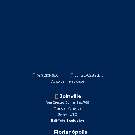
(47) 2101-3600
contato@sst.adv.br
Aviso de Privacidade
Joinville
Rua Orestes Guimarães, 786,
1º andar,
América
Joinville/SC
Edifício Exclusive
Florianópolis