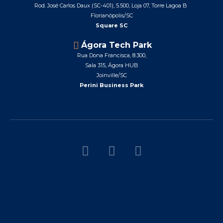
Rod. José Carlos Daux (SC-401), 5.500, Loja 07, Torre Lagoa B
Florianópolis/SC
Square SC
Ágora Tech Park
Rua Dona Francisca, 8.300,
Sala 315, Ágora HUB
Joinville/SC
Perini Business Park
F
L
I
a
i
n
c
n
s
e
k
t
b
e
a
o
d
g
o
i
r