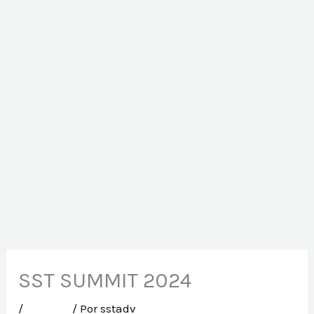
SST SUMMIT 2024
/
Eventos
/ Por
sstadv