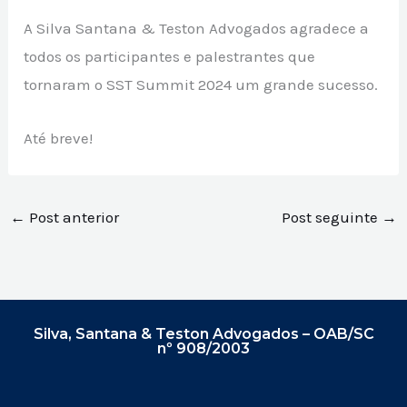
A Silva Santana & Teston Advogados agradece a
todos os participantes e palestrantes que
tornaram o SST Summit 2024 um grande sucesso.
Até breve!
←
Post anterior
Post seguinte
→
Silva, Santana & Teston Advogados – OAB/SC
nº 908/2003