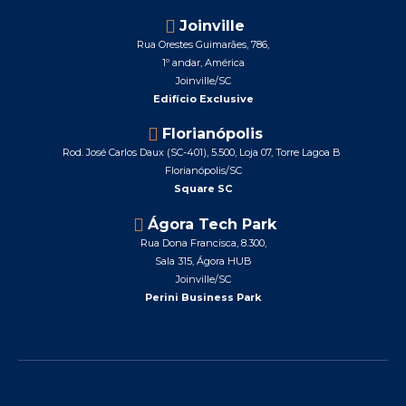
Joinville
Rua Orestes Guimarães, 786,
1º andar,
América
Joinville/SC
Edifício Exclusive
Florianópolis
Rod. José Carlos Daux (SC-401), 5.500, Loja 07, Torre Lagoa B
Florianópolis/SC
Square SC
Ágora Tech Park
Rua Dona Francisca, 8.300,
Sala 315, Ágora HUB
Joinville/SC
Perini Business Park
F
L
I