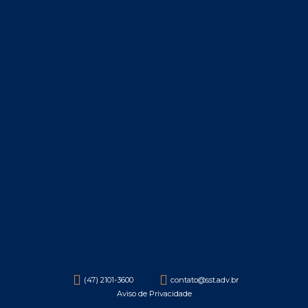
(47) 2101-3600
contato@sst.adv.br
Aviso de Privacidade